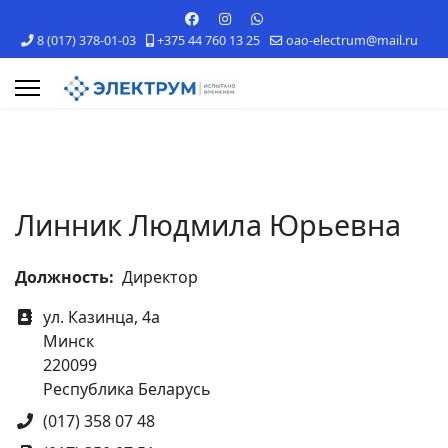
8 (017) 378-01-03
+375 44 760 13 25
oao-electrum@mail.ru
s.
Линник Людмила Юрьевна
Должность:
Директор
Адрес
ул. Казинца, 4а
Минск
220099
Республика Беларусь
Телефон
(017) 358 07 48